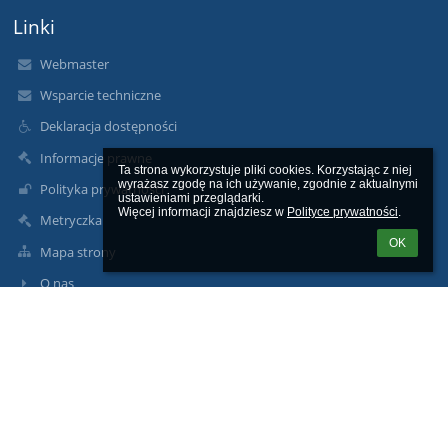
Linki
Webmaster
Wsparcie techniczne
Deklaracja dostępności
Informacje prawne
Ta strona wykorzystuje pliki cookies. Korzystając z niej 
wyrażasz zgodę na ich używanie, zgodnie z aktualnymi 
Polityka prywatności
ustawieniami przeglądarki.

Więcej informacji znajdziesz w 
Polityce prywatności
.
Metryczka
OK
Mapa strony
O nas
Kontakt
Aktualności
Kontakty
Szkoła Podstawowa im. Powstańców Wielkopolskich w Rosku