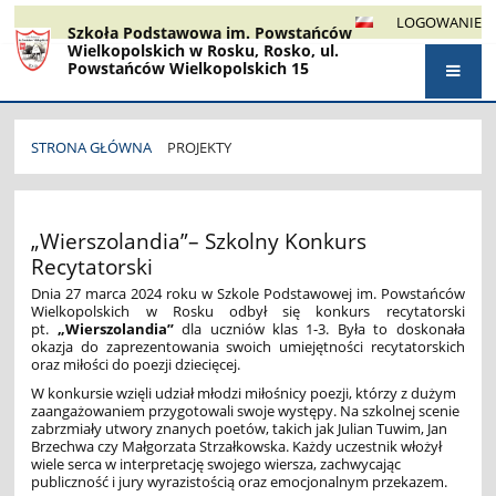
LOGOWANIE
Szkoła Podstawowa im. Powstańców
Wielkopolskich w Rosku, Rosko, ul.
Powstańców Wielkopolskich 15
STRONA GŁÓWNA
PROJEKTY
PROJEKTY
„Wierszolandia”– Szkolny Konkurs
Recytatorski
Dnia 27 marca 2024 roku w Szkole Podstawowej im. Powstańców
Wielkopolskich w Rosku odbył się konkurs recytatorski
pt.
„Wierszolandia”
dla uczniów klas 1-3. Była to doskonała
okazja do zaprezentowania swoich umiejętności recytatorskich
oraz miłości do poezji dziecięcej.
W konkursie wzięli udział młodzi miłośnicy poezji, którzy z dużym
zaangażowaniem przygotowali swoje występy. Na szkolnej scenie
zabrzmiały utwory znanych poetów, takich jak Julian Tuwim, Jan
Brzechwa czy Małgorzata Strzałkowska. Każdy uczestnik włożył
wiele serca w interpretację swojego wiersza, zachwycając
publiczność i jury wyrazistością oraz emocjonalnym przekazem.