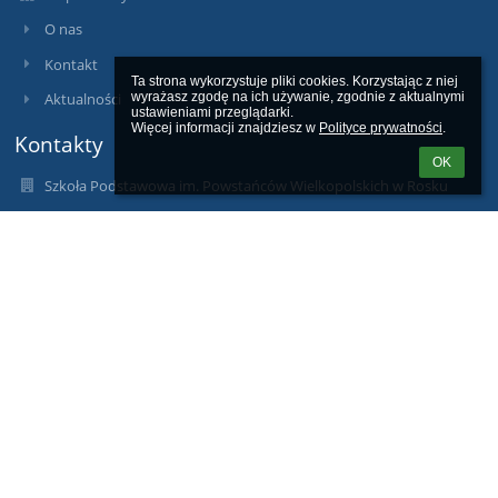
O nas
Kontakt
Ta strona wykorzystuje pliki cookies. Korzystając z niej 
Aktualności
wyrażasz zgodę na ich używanie, zgodnie z aktualnymi 
ustawieniami przeglądarki.

Więcej informacji znajdziesz w 
Polityce prywatności
.
Kontakty
OK
Szkoła Podstawowa im. Powstańców Wielkopolskich w Rosku
sekretariat.sprosko@oswiatawielen.pl
dyrektor.sprosko@oswiatawielen.pl
wicedyrektor.sprosko@oswiatawielen.pl
Ul. Powstańców Wielkopolskich 15
64-730 Rosko
Poland
672563644
adres do e-doręczeń: AE:PL-93176-17949-SJTTT-16
/SProsko/SkrytkaESP
Logowanie